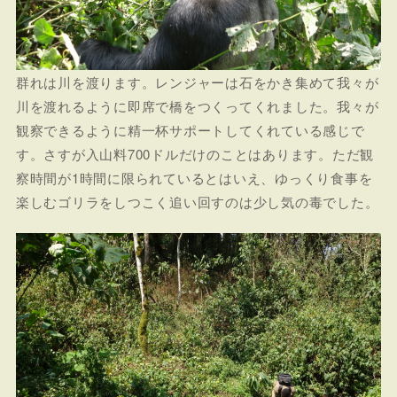
群れは川を渡ります。レンジャーは石をかき集めて我々が
川を渡れるように即席で橋をつくってくれました。我々が
観察できるように精一杯サポートしてくれている感じで
す。さすが入山料700ドルだけのことはあります。ただ観
察時間が1時間に限られているとはいえ、ゆっくり食事を
楽しむゴリラをしつこく追い回すのは少し気の毒でした。