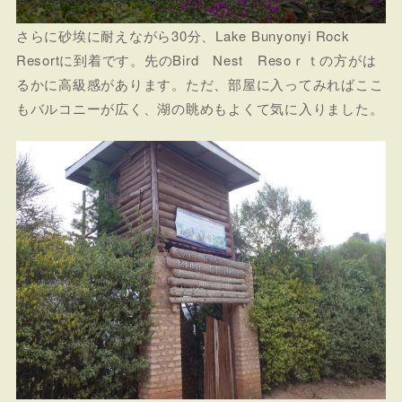
さらに砂埃に耐えながら30分、Lake Bunyonyi Rock
Resortに到着です。先のBird Nest Resoｒｔの方がは
るかに高級感があります。ただ、部屋に入ってみればここ
もバルコニーが広く、湖の眺めもよくて気に入りました。