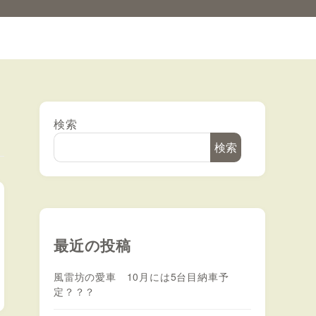
検索
検索
最近の投稿
風雷坊の愛車 10月には5台目納車予
定？？？