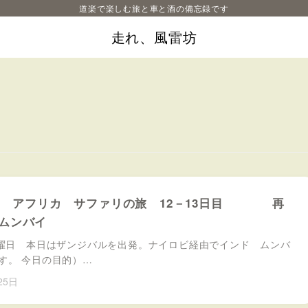
道楽で楽しむ旅と車と酒の備忘録です
走れ、風雷坊
８月 アフリカ サファリの旅 12－13日目 再
ムンバイ
土曜日 本日はザンジバルを出発。ナイロビ経由でインド ムンバ
す。 今日の目的）…
25日